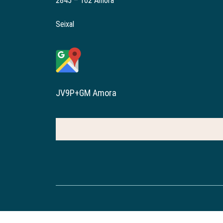
2845 – 162 Amora
Seixal
JV9P+GM Amora