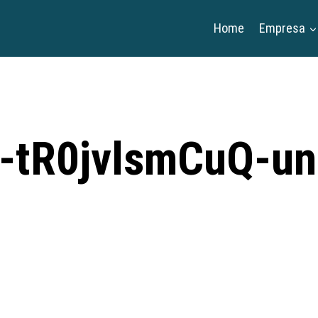
Home
Empresa
al-tR0jvlsmCuQ-un