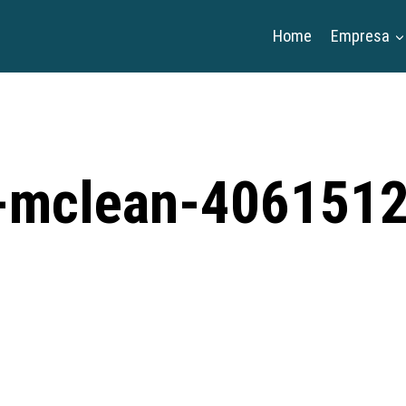
Home
Empresa
k-mclean-406151