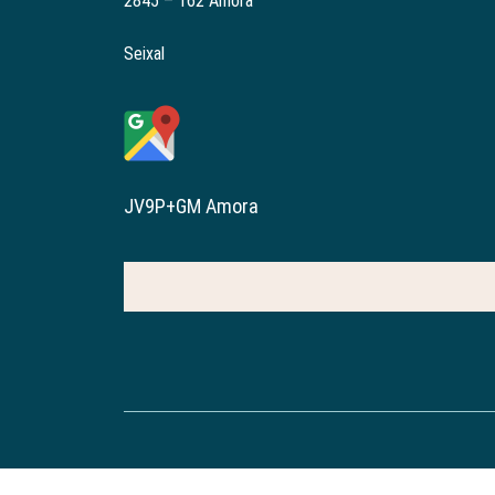
2845 – 162 Amora
Seixal
JV9P+GM Amora