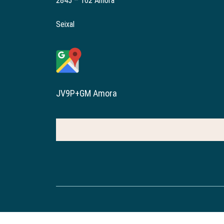
2845 – 162 Amora
Seixal
JV9P+GM Amora